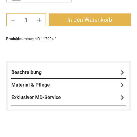
Produkt Anzahl: Gib den gewünschten Wert ei
In den Warenkorb
Produktnummer:
MD-117904-*
Beschreibung
Material & Pflege
Exklusiver MD-Service
Produktgalerie überspringen