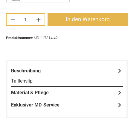
Produkt Anzahl: Gib den gewünschten Wert ei
In den Warenkorb
Produktnummer:
MD-117814-42
Beschreibung
Taillenslip
Material & Pflege
Exklusiver MD-Service