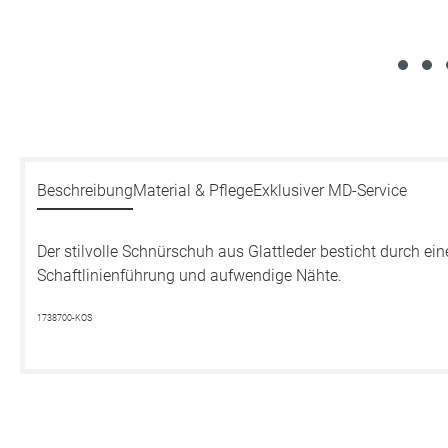
Beschreibung
Material & Pflege
Exklusiver MD-Service
Der stilvolle Schnürschuh aus Glattleder besticht durch ein
Schaftlinienführung und aufwendige Nähte.
1738700-KOS
Produktgalerie überspringen