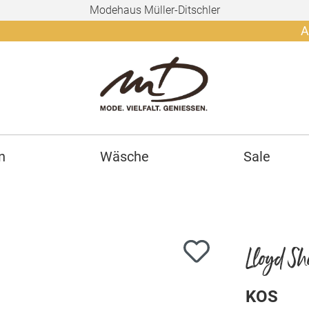
Modehaus Müller-Ditschler
Ab 150€ 
n
Wäsche
Sale
Lloyd Sh
KOS