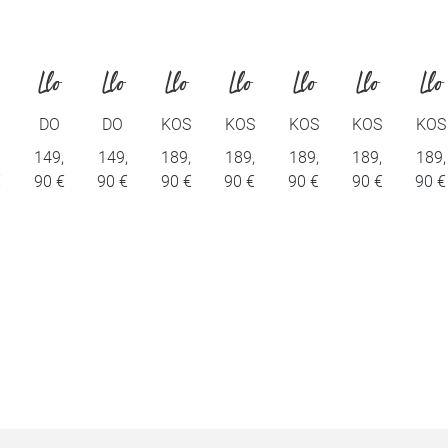
Llo
Llo
Llo
Llo
Llo
Llo
Llo
yd
yd
yd
yd
yd
yd
yd
DO
DO
KOS
KOS
KOS
KOS
KOS
N
N
,
149,
149,
189,
189,
189,
189,
189,
Sho
Sho
Sho
Sho
Sho
Sho
Sho
€
90 €
90 €
90 €
90 €
90 €
90 €
90 €
es
es
es
es
es
es
es