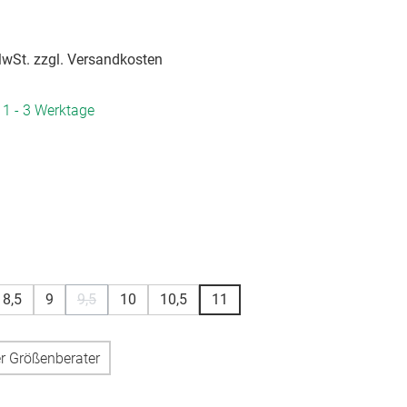
 MwSt. zzgl. Versandkosten
. 1 - 3 Werktage
hlen
hlen
8,5
9
9,5
10
10,5
11
(Diese Option ist zurzeit nicht verfügbar.)
r Größenberater