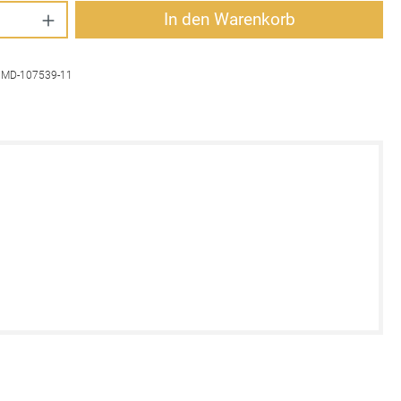
Anzahl: Gib den gewünschten Wert ein oder 
In den Warenkorb
:
MD-107539-11