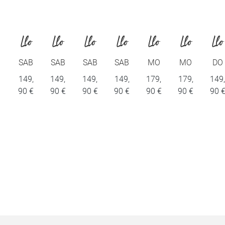
Llo
Llo
Llo
Llo
Llo
Llo
Llo
yd
yd
yd
yd
yd
yd
yd
SAB
SAB
SAB
SAB
MO
MO
DO
RE
RE
RE
RE
NTY
NTY
N
149,
149,
149,
149,
179,
179,
149
Sho
Sho
Sho
Sho
Sho
Sho
Sho
90 €
90 €
90 €
90 €
90 €
90 €
90 
es
es
es
es
es
es
es