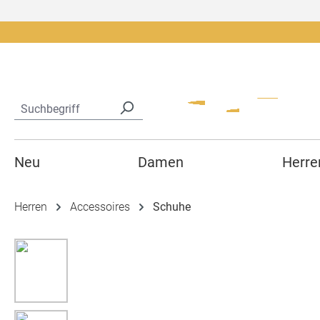
springen
Zur Hauptnavigation springen
Neu
Damen
Herre
Herren
Accessoires
Schuhe
Bildergalerie überspringen