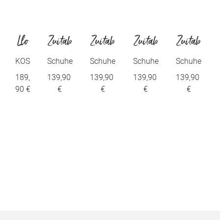
Llo
Zuitab
Zuitab
Zuitab
Zuitab
yd
le
le
le
le
KOS
Schuhe
Schuhe
Schuhe
Schuhe
BROOK
BROOK
BROOK
BROOK
189,
139,90
139,90
139,90
139,90
Sho
S
S
S
S
90 €
€
€
€
€
es