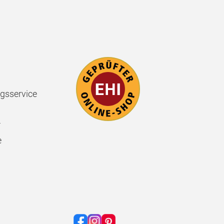
gsservice
r
e