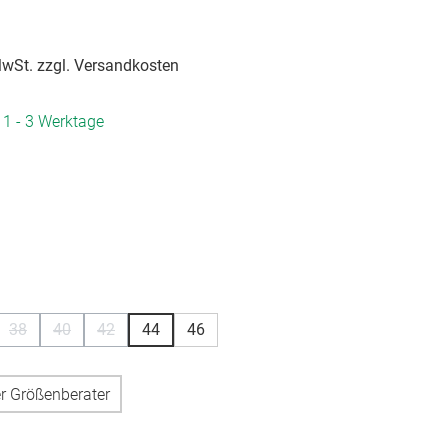
 MwSt. zzgl. Versandkosten
. 1 - 3 Werktage
hlen
hlen
38
40
42
44
46
n ist zurzeit nicht verfügbar.)
se Option ist zurzeit nicht verfügbar.)
(Diese Option ist zurzeit nicht verfügbar.)
(Diese Option ist zurzeit nicht verfügbar.)
(Diese Option ist zurzeit nicht verfügbar.)
r Größenberater