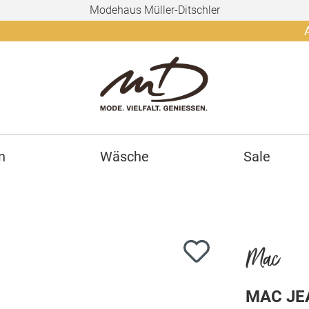
Modehaus Müller-Ditschler
Ab 150€
n
Wäsche
Sale
Mac
MAC JEA