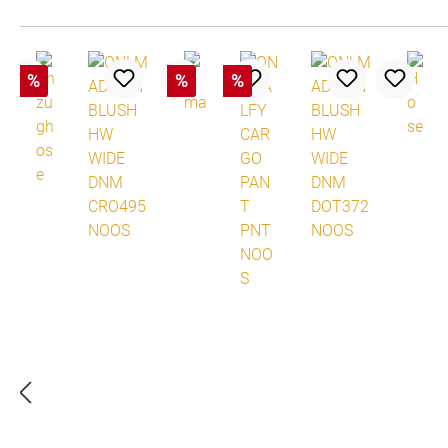
%
%
%