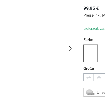
99,95 €
Preise inkl.
Lieferzeit: ca
auswä
Farbe
auswä
Größe
34
36
(Diese Optio
(Die
Unse