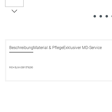
Beschreibung
Material & Pflege
Exklusiver MD-Service
RICH SLIM-0391576290
Produktgalerie überspringen