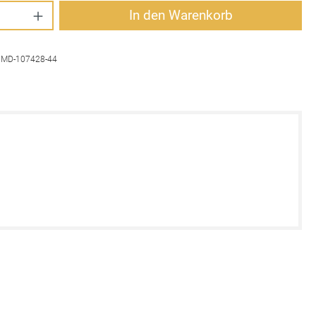
Anzahl: Gib den gewünschten Wert ein oder 
In den Warenkorb
:
MD-107428-44