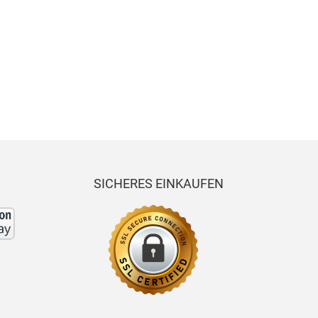
21-
-
Super
EAM
soft
76/
ball
light
der
summe
18
oon
denim
ht
r denim
05-
fit
nim
15
SICHERES EINKAUFEN