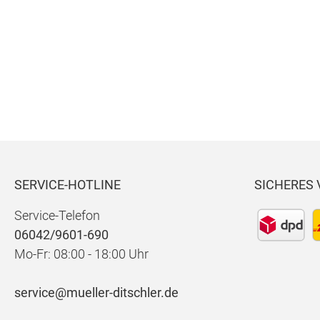
WIDE
WIDE
DNM
DNM
CRO495
DOT372
NOOS
NOOS
SERVICE-HOTLINE
SICHERES
Service-Telefon
06042/9601-690
Mo-Fr: 08:00 - 18:00 Uhr
service@mueller-ditschler.de