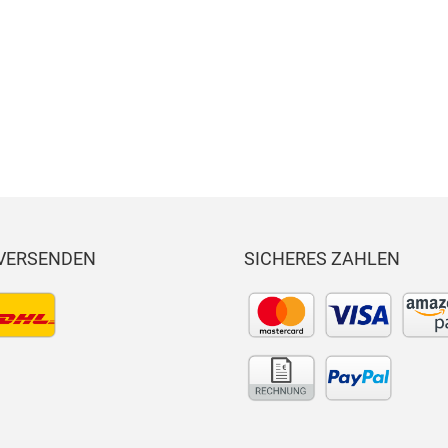
techno
ic mega
DR
R
stretch
flex
Won
Ro
Si
lig
la
De
ss
i
 VERSENDEN
SICHERES ZAHLEN