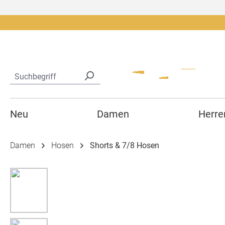
springen
Zur Hauptnavigation springen
Neu
Damen
Herre
Damen
Hosen
Shorts & 7/8 Hosen
Bildergalerie überspringen