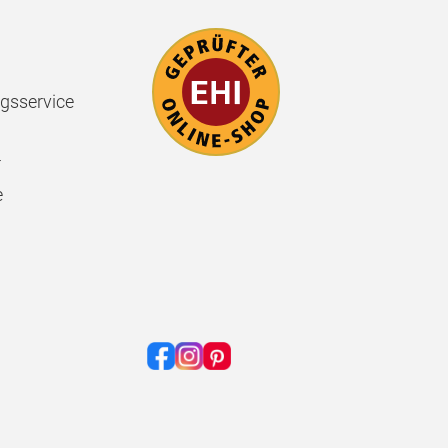
gsservice
r
e