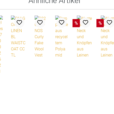
Ähnliche Artikel
%
%