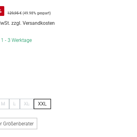
%
129,95 €
(49.98% gespart)
 MwSt. zzgl. Versandkosten
. 1 - 3 Werktage
hlen
hlen
M
L
XL
XXL
(Diese Option ist zurzeit nicht verfügbar.)
(Diese Option ist zurzeit nicht verfügbar.)
(Diese Option ist zurzeit nicht verfügbar.)
r Größenberater