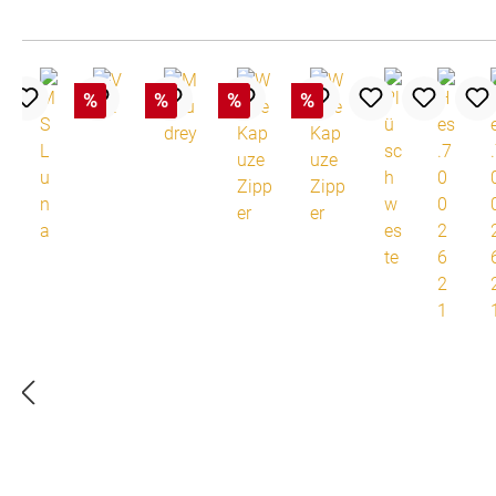
%
%
%
%