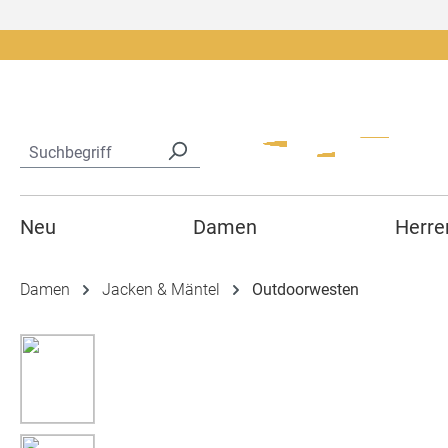
springen
Zur Hauptnavigation springen
Neu
Damen
Herre
Damen
Jacken & Mäntel
Outdoorwesten
Bildergalerie überspringen