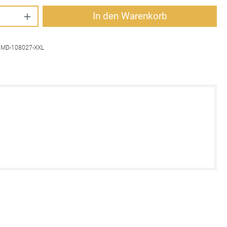
Anzahl: Gib den gewünschten Wert ein oder 
In den Warenkorb
:
MD-108027-XXL