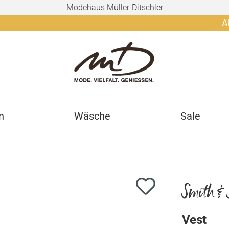
Modehaus Müller-Ditschler
Ab 150€ g
n
Wäsche
Sale
Smith & 
Vest