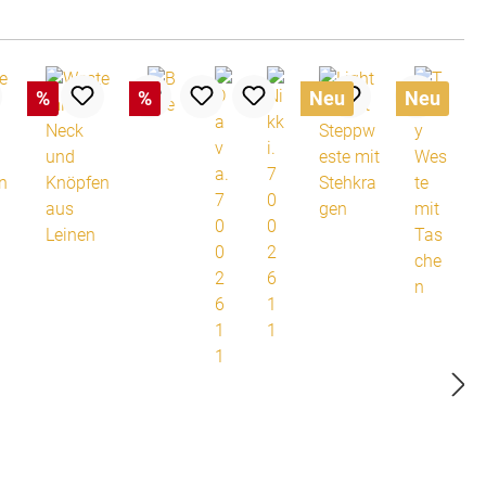
%
%
Neu
Neu