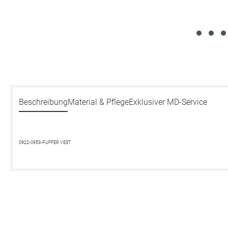
Beschreibung
Material & Pflege
Exklusiver MD-Service
0922-0953-PUFFER VEST
Produktgalerie überspringen