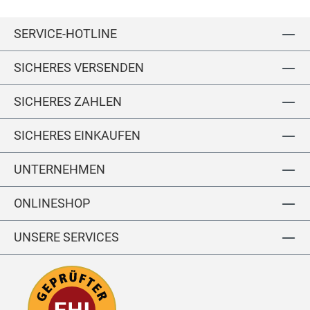
0
te
m
l
SERVICE-HOTLINE
m
V
SICHERES VERSENDEN
ol
lle
d
SICHERES ZAHLEN
er
g
SICHERES EINKAUFEN
ür
te
UNTERNEHMEN
l
ONLINESHOP
UNSERE SERVICES