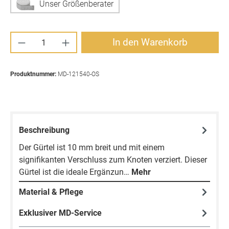
Unser Größenberater
Produkt Anzahl: Gib den gewünschten Wert ei
In den Warenkorb
Produktnummer:
MD-121540-OS
Beschreibung
Der Gürtel ist 10 mm breit und mit einem
signifikanten Verschluss zum Knoten verziert. Dieser
Gürtel ist die ideale Ergänzun…
Mehr
Material & Pflege
Exklusiver MD-Service