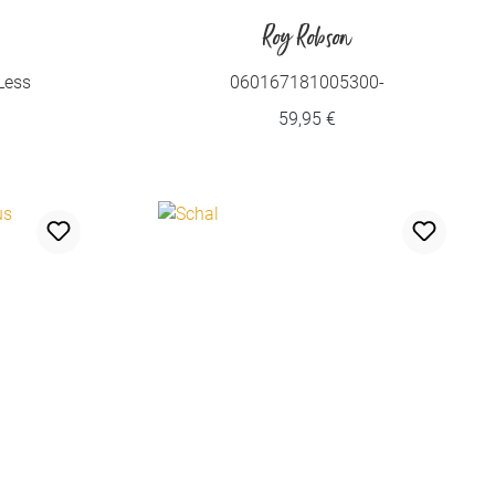
Roy Robson
Less
060167181005300-
FLIEGE/SCHLEIFEN /K-SCHA
59,95 €