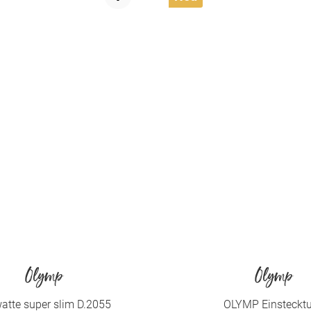
Olymp
Olymp
atte super slim D.2055
OLYMP Einsteckt