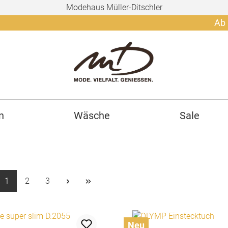
Modehaus Müller-Ditschler
Ab 150€ grati
n
Wäsche
Sale
Seite
Seite
Seite
1
2
3
Neu