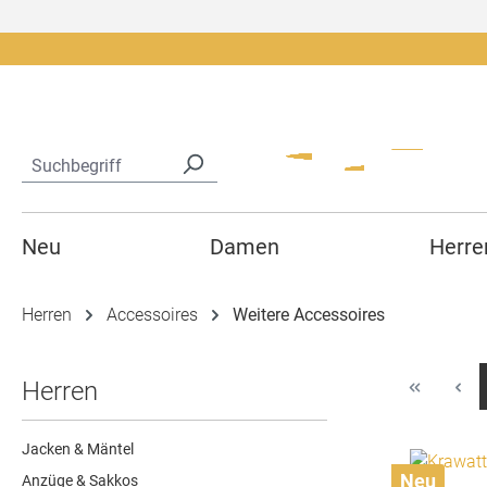
springen
Zur Hauptnavigation springen
Neu
Damen
Herre
Herren
Accessoires
Weitere Accessoires
Herren
Jacken & Mäntel
Neu
Anzüge & Sakkos