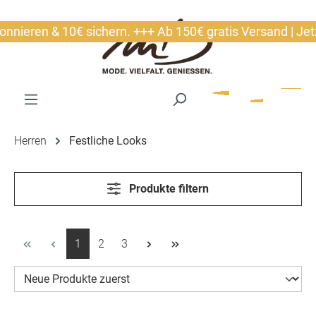
alt springen
10€ sichern. +++ Ab 150€ gratis Versand | Jetzt Newslett
Herren
Festliche Looks
Produkte filtern
Seite
Seite
Seite
1
2
3