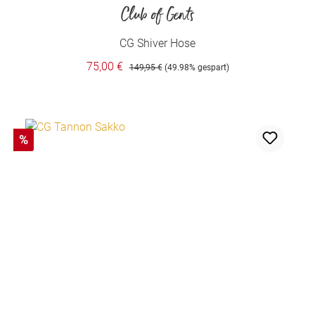
Club of Gents
CG Shiver Hose
75,00 €
149,95 €
(49.98% gespart)
%