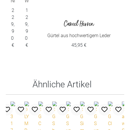
ui
ui
NI
W
C
E
2
1
ta
ta
K
S
2
2
L
b
b
Camel Herren
9,
9,
E
9
9
Y
le
le
Gürtel aus hochwertigem Leder
0
0
€
€
45,95 €
Produktgalerie überspringen
Ähnliche Artikel