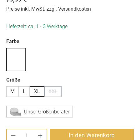
Preise inkl. MwSt. zzgl. Versandkosten
Lieferzeit: ca. 1 - 3 Werktage
auswählen
Farbe
auswählen
Größe
M
L
XL
XXL
(Diese Option ist zurzeit nicht verfügbar.)
Unser Größenberater
Produkt Anzahl: Gib den gewünschten Wert ei
In den Warenkorb