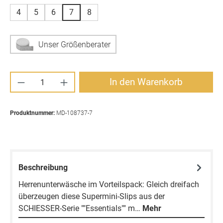
4
5
6
7
8
Unser Größenberater
Produkt Anzahl: Gib den gewünschten Wert ei
In den Warenkorb
Produktnummer:
MD-108737-7
Beschreibung
Herrenunterwäsche im Vorteilspack: Gleich dreifach
überzeugen diese Supermini-Slips aus der
SCHIESSER-Serie ""Essentials"" m…
Mehr