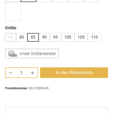
auswählen
Größe
75
80
85
90
95
100
105
110
(Diese Option ist zurzeit nicht verfügbar.)
Unser Größenberater
Produkt Anzahl: Gib den gewünschten Wert ei
In den Warenkorb
Produktnummer:
MD-100885-85