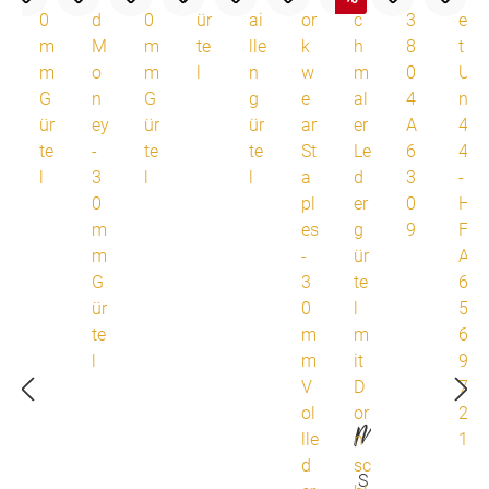
M
ar
S