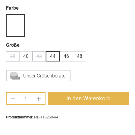
auswählen
Farbe
auswählen
Größe
38
40
42
44
46
48
(Diese Option ist zurzeit nicht verfügbar.)
(Diese Option ist zurzeit nicht verfügbar.)
Unser Größenberater
Produkt Anzahl: Gib den gewünschten Wert ei
In den Warenkorb
Produktnummer:
MD-118250-44