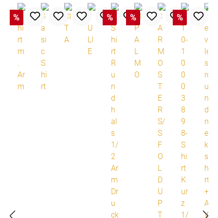
%
%
%
%