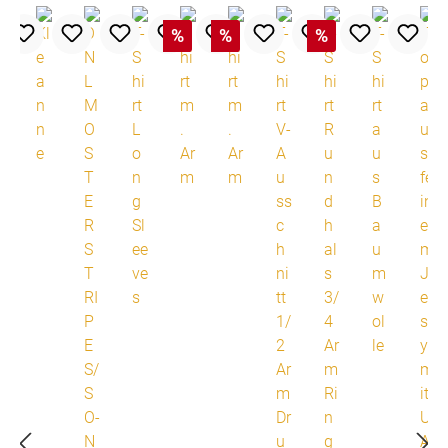
%
%
%