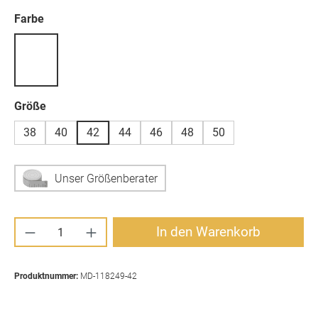
auswählen
Farbe
auswählen
Größe
38
40
42
44
46
48
50
Unser Größenberater
Produkt Anzahl: Gib den gewünschten Wert ei
In den Warenkorb
Produktnummer:
MD-118249-42