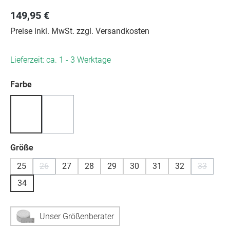
149,95 €
Preise inkl. MwSt. zzgl. Versandkosten
Lieferzeit: ca. 1 - 3 Werktage
auswählen
Farbe
(Diese Option ist zurzeit nicht verfügbar.)
auswählen
Größe
25
26
27
28
29
30
31
32
33
(Diese Option ist zurzeit nicht verfügbar.)
(Diese Op
34
Unser Größenberater