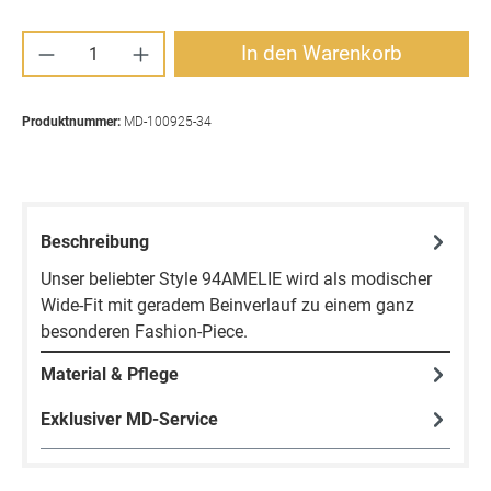
Produkt Anzahl: Gib den gewünschten Wert ei
In den Warenkorb
Produktnummer:
MD-100925-34
Beschreibung
Unser beliebter Style 94AMELIE wird als modischer
Wide-Fit mit geradem Beinverlauf zu einem ganz
besonderen Fashion-Piece.
Material & Pflege
Exklusiver MD-Service