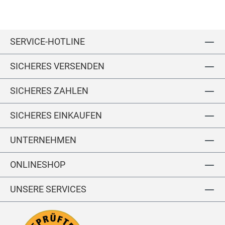
T
Ar
Ar
T
o
m
m
o
p
p
SERVICE-HOTLINE
SICHERES VERSENDEN
SICHERES ZAHLEN
SICHERES EINKAUFEN
UNTERNEHMEN
ONLINESHOP
UNSERE SERVICES