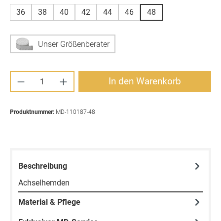
36
38
40
42
44
46
48
Unser Größenberater
Produkt Anzahl: Gib den gewünschten Wert ei
In den Warenkorb
Produktnummer:
MD-110187-48
Beschreibung
Achselhemden
Material & Pflege