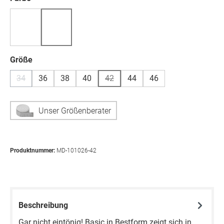
(Diese Option ist zurzeit nicht verfügbar.)
auswählen
Größe
34
36
38
40
42
44
46
(Diese Option ist zurzeit nicht verfügbar.)
(Diese Option ist zurzeit nicht verfügb
Unser Größenberater
Produktnummer:
MD-101026-42
Beschreibung
Gar nicht eintönig! Basic in Bestform zeigt sich in