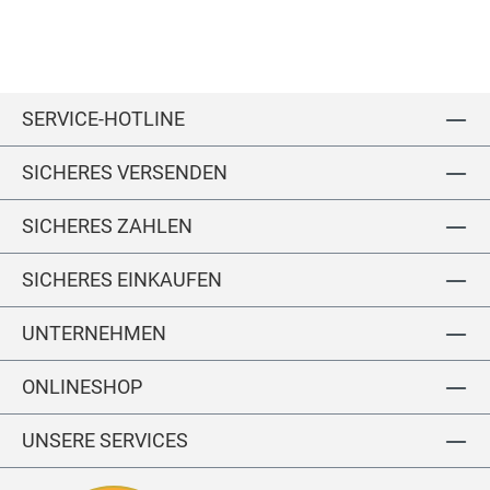
m
s
üc
it
1/
K
2
k
a
Ar
p
m
SERVICE-HOTLINE
u
M
ze
ot
SICHERES VERSENDEN
u
iv
n
d
SICHERES ZAHLEN
T
a
SICHERES EINKAUFEN
sc
h
UNTERNEHMEN
e
n
ONLINESHOP
UNSERE SERVICES