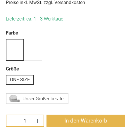
Preise inkl. MwSt. zzgl. Versandkosten
Lieferzeit: ca. 1 - 3 Werktage
auswählen
Farbe
auswählen
Größe
ONE SIZE
Unser Größenberater
Produkt Anzahl: Gib den gewünschten Wert ei
In den Warenkorb