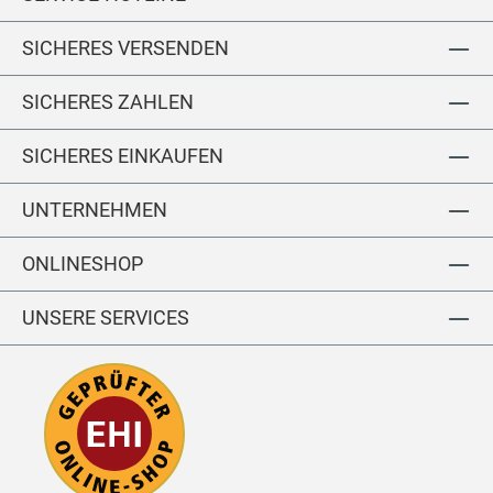
ol
SICHERES VERSENDEN
lle
d
er
SICHERES ZAHLEN
g
ür
SICHERES EINKAUFEN
te
l
UNTERNEHMEN
ONLINESHOP
UNSERE SERVICES