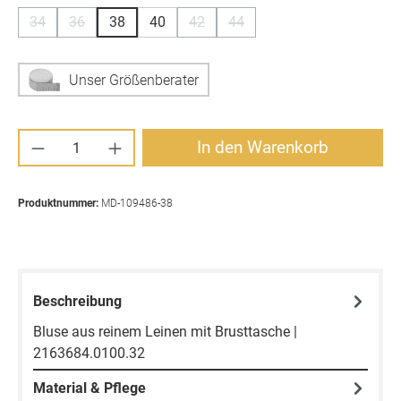
34
36
38
40
42
44
(Diese Option ist zurzeit nicht verfügbar.)
(Diese Option ist zurzeit nicht verfügbar.)
(Diese Option ist zurzeit nicht verfügb
(Diese Option ist zurzeit nicht
Unser Größenberater
Produkt Anzahl: Gib den gewünschten Wert ei
In den Warenkorb
Produktnummer:
MD-109486-38
Beschreibung
Bluse aus reinem Leinen mit Brusttasche |
2163684.0100.32
Material & Pflege