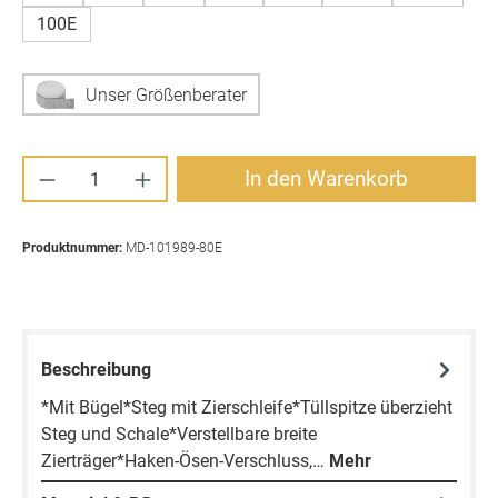
100E
Unser Größenberater
Produkt Anzahl: Gib den gewünschten Wert ei
In den Warenkorb
Produktnummer:
MD-101989-80E
Beschreibung
*Mit Bügel*Steg mit Zierschleife*Tüllspitze überzieht
Steg und Schale*Verstellbare breite
Zierträger*Haken-Ösen-Verschluss,…
Mehr