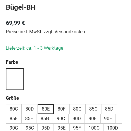
Bügel-BH
69,99 €
Preise inkl. MwSt. zzgl. Versandkosten
Lieferzeit: ca. 1 - 3 Werktage
auswählen
Farbe
auswählen
Größe
80C
80D
80E
80F
80G
85C
85D
85E
85F
85G
90C
90D
90E
90F
90G
95C
95D
95E
95F
100C
100D