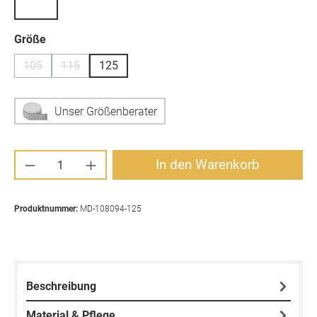
auswählen
Größe
105
115
125
(Diese Option ist zurzeit nicht verfügbar.)
(Diese Option ist zurzeit nicht verfügbar.)
Unser Größenberater
Produkt Anzahl: Gib den gewünschten Wert ei
In den Warenkorb
Produktnummer:
MD-108094-125
Beschreibung
Material & Pflege