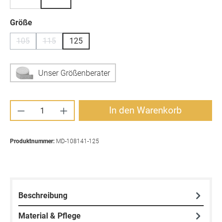
auswählen
Größe
105
115
125
(Diese Option ist zurzeit nicht verfügbar.)
(Diese Option ist zurzeit nicht verfügbar.)
Unser Größenberater
Produkt Anzahl: Gib den gewünschten Wert ei
In den Warenkorb
Produktnummer:
MD-108141-125
Beschreibung
Material & Pflege