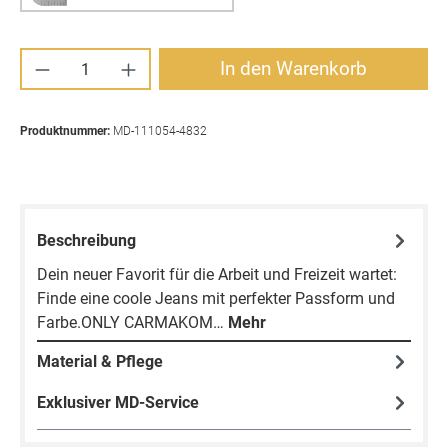
Produkt Anzahl: Gib den gewünschten Wert ei
In den Warenkorb
Produktnummer:
MD-111054-4832
Beschreibung
Dein neuer Favorit für die Arbeit und Freizeit wartet:
Finde eine coole Jeans mit perfekter Passform und
Farbe.ONLY CARMAKOM…
Mehr
Material & Pflege
Exklusiver MD-Service