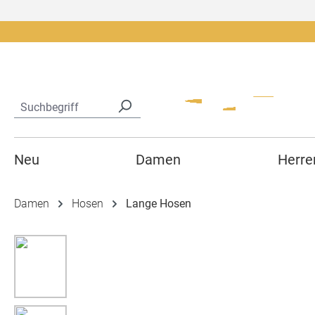
springen
Zur Hauptnavigation springen
Neu
Damen
Herre
Damen
Hosen
Lange Hosen
Bildergalerie überspringen