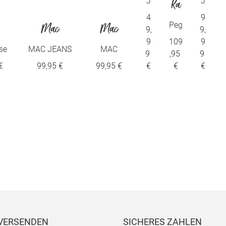
O
o
J
J
Ra
e
e
4
9
li
n
a
ph
a
Peg
Mac
Mac
9,
9,
n
n
gy
ve
ar
9
109
9
ael
s-
s
Cul
se
MAC JEANS
MAC
9
,95
9
H
otte
r
i
- DANNI,
JEANS -
a
€
99,95 €
99,95 €
€
€
€
o
che
Light
CHRISTY,
se
 28
authentic
Floating
by
denim
crepe
Bra
x
 VERSENDEN
SICHERES ZAHLEN