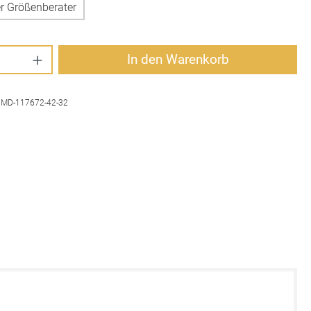
r Größenberater
Anzahl: Gib den gewünschten Wert ein oder 
In den Warenkorb
:
MD-117672-42-32