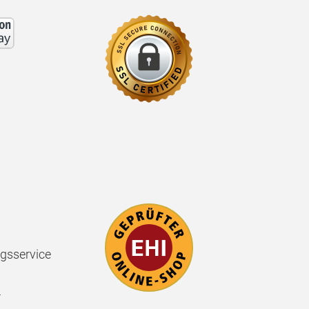
gsservice
r