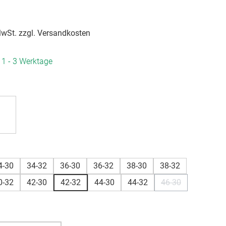
 MwSt. zzgl. Versandkosten
. 1 - 3 Werktage
hlen
hlen
4-30
34-32
36-30
36-32
38-30
38-32
0-32
42-30
42-32
44-30
44-32
46-30
ion ist zurzeit nicht verfügbar.)
(Diese Option ist 
ion ist zurzeit nicht verfügbar.)