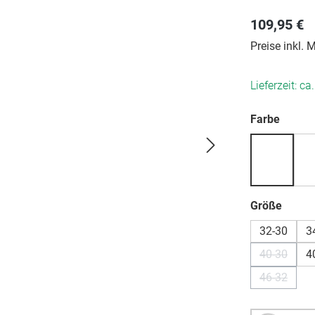
109,95 €
Preise inkl.
Lieferzeit: ca
auswä
Farbe
auswä
Größe
32-30
3
40-30
4
(Diese Opt
46-32
(Diese Opt