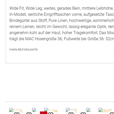
Wide Fit, Wide Leg, weites, gerades Bein, mittlere Leibhöhe
In-Modell, seitliche Eingrifftaschen vorne, aufgesetzte Tasc
Bindegürtel aus Stoff, Pure Linen, hochwertige, sommerlich
reinem Leinen, leicht im Gewicht, lässig-elegante Optik, 
angenehm kühl auf der Haut, hoher Tragekomfort, Das Mod
trägt die MAC Hosengröße 36, Fußweite bei Größe 36: 52c
CHIARA BELT-0294L344700
Produktgalerie überspringen