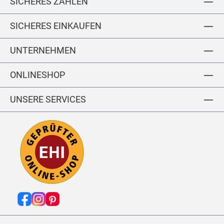
SICHERES ZAHLEN
4
1
T
7-
5
E
SICHERES EINKAUFEN
0
2-
N-
0
0
S
UNTERNEHMEN
0
A
K
ONLINESHOP
K
O
UNSERE SERVICES