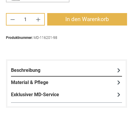
Produkt Anzahl: Gib den gewünschten Wert ei
In den Warenkorb
Produktnummer:
MD-116201-98
Beschreibung
Material & Pflege
Exklusiver MD-Service