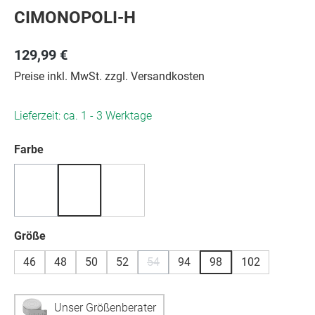
CIMONOPOLI-H
129,99 €
Preise inkl. MwSt. zzgl. Versandkosten
Lieferzeit: ca. 1 - 3 Werktage
auswählen
Farbe
(Diese Option ist zurzeit nicht verfügbar.)
auswählen
Größe
46
48
50
52
54
94
98
102
(Diese Option ist zurzeit nicht verfügb
Unser Größenberater