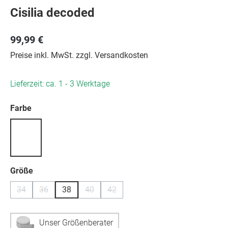
Cisilia decoded
99,99 €
Preise inkl. MwSt. zzgl. Versandkosten
Lieferzeit: ca. 1 - 3 Werktage
auswählen
Farbe
auswählen
Größe
34
36
38
40
42
(Diese Option ist zurzeit nicht verfügbar.)
(Diese Option ist zurzeit nicht verfügbar.)
(Diese Option ist zurzeit nicht verfügbar.)
(Diese Option ist zurzeit nicht verfügb
Unser Größenberater