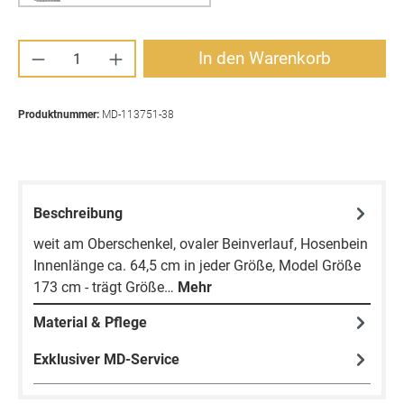
Produkt Anzahl: Gib den gewünschten Wert ei
In den Warenkorb
Produktnummer:
MD-113751-38
Beschreibung
weit am Oberschenkel, ovaler Beinverlauf, Hosenbein
Innenlänge ca. 64,5 cm in jeder Größe, Model Größe
173 cm - trägt Größe…
Mehr
Material & Pflege
Exklusiver MD-Service