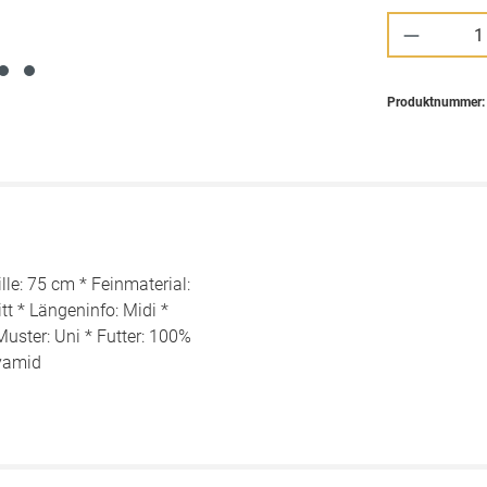
Produkt 
Produktnummer
lle: 75 cm * Feinmaterial:
t * Längeninfo: Midi *
Muster: Uni * Futter: 100%
lyamid