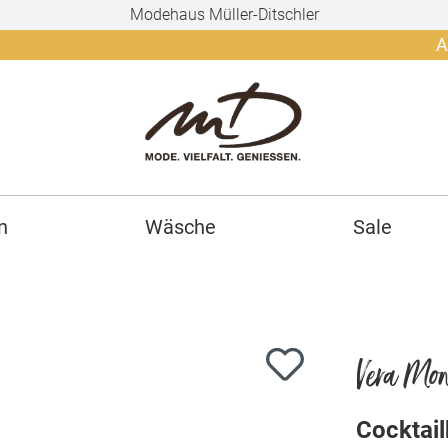
Modehaus Müller-Ditschler
Ab 150€ g
n
Wäsche
Sale
Vera Mon
Cocktail