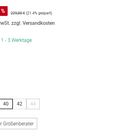
%
229,00 €
(21.4% gespart)
 MwSt. zzgl. Versandkosten
. 1 - 3 Werktage
hlen
hlen
40
42
44
n ist zurzeit nicht verfügbar.)
se Option ist zurzeit nicht verfügbar.)
(Diese Option ist zurzeit nicht verfügbar.)
r Größenberater