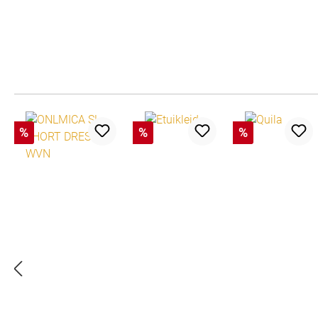
Produktgalerie überspringen
%
%
%