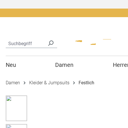
springen
Zur Hauptnavigation springen
Neu
Damen
Herre
Damen
Kleider & Jumpsuits
Festlich
Bildergalerie überspringen