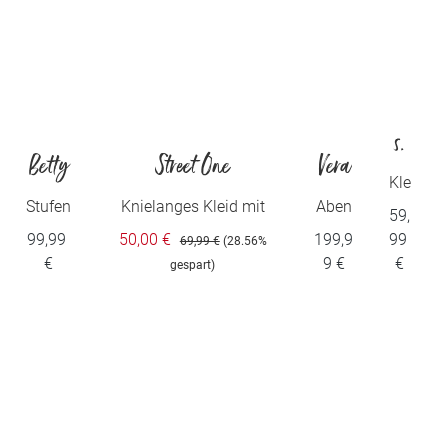
s.
Betty
Street One
Vera
Ol
Kle
Barcl
Mont
id
Stufen
Knielanges Kleid mit
Aben
59,
ive
kleid
Split Neck aus Leinen
dkleid
99,99
50,00 €
199,9
99
ay
69,99 €
(28.56%
r
€
9 €
€
gespart)