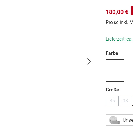
180,00 €
Preise inkl.
Lieferzeit: ca
auswä
Farbe
auswä
Größe
36
38
(Diese Optio
(Die
Unse