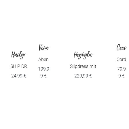
Vera
Ceci
Hailys
Heykyla
Mont
l
Aben
Cord
dkleid
kleid
SH P DR
Slipdress mit
199,9
79,9
Ca44ro
transparenter
24,99 €
9 €
229,99 €
9 €
Rückenpartie