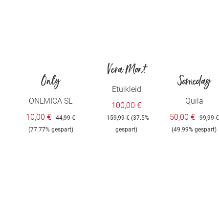
Vera Mont
Only
Someday
Etuikleid
ONLMICA SL
Quila
100,00 €
SHORT DRESS
10,00 €
50,00 €
44,99 €
159,99 €
(37.5%
99,99 €
WVN
(77.77% gespart)
gespart)
(49.99% gespart)