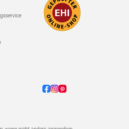
gsservice
r
e
, wenn nicht anders angegeben.