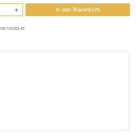
Anzahl: Gib den gewünschten Wert ein oder 
In den Warenkorb
:
MD-102002-40