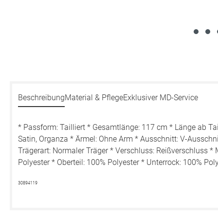
Beschreibung
Material & Pflege
Exklusiver MD-Service
* Passform: Tailliert * Gesamtlänge: 117 cm * Länge ab Tai
Satin, Organza * Ärmel: Ohne Arm * Ausschnitt: V-Ausschnit
Trägerart: Normaler Träger * Verschluss: Reißverschluss * 
Polyester * Oberteil: 100% Polyester * Unterrock: 100% Po
30894119