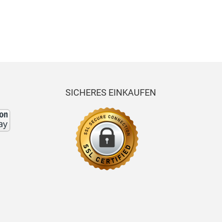
x
x
x
SICHERES EINKAUFEN