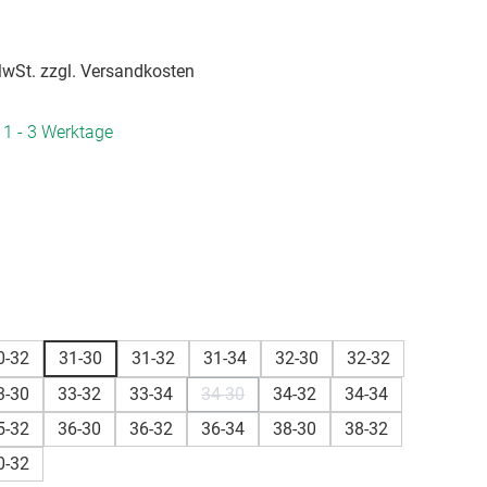
 MwSt. zzgl. Versandkosten
. 1 - 3 Werktage
hlen
hlen
0-32
31-30
31-32
31-34
32-30
32-32
3-30
33-32
33-34
34-30
34-32
34-34
(Diese Option ist zurzeit nicht verfügbar
5-32
36-30
36-32
36-34
38-30
38-32
0-32