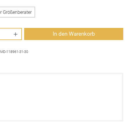
r Größenberater
Anzahl: Gib den gewünschten Wert ein oder 
In den Warenkorb
:
MD-118961-31-30