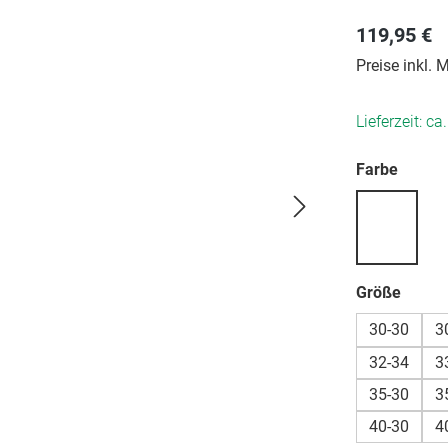
119,95 €
Preise inkl.
Lieferzeit: ca
auswä
Farbe
auswä
Größe
30-30
3
32-34
3
35-30
3
40-30
4