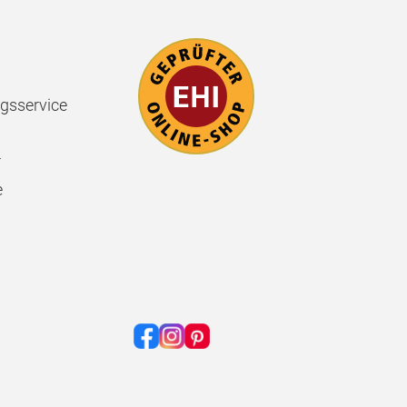
gsservice
r
e