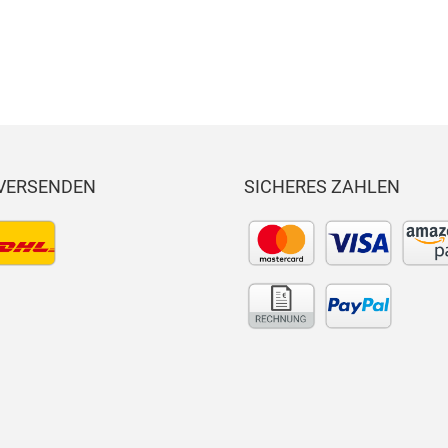
x
x
x
Deni
x
x
m
 VERSENDEN
SICHERES ZAHLEN