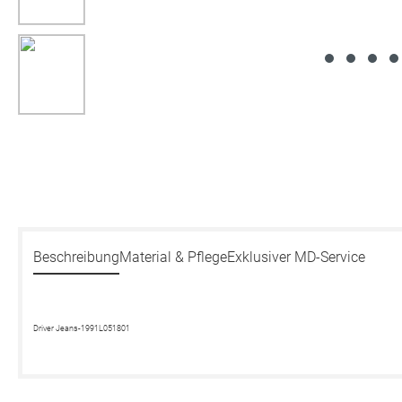
Beschreibung
Material & Pflege
Exklusiver MD-Service
Driver Jeans-1991L051801