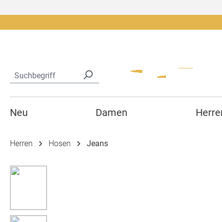
springen
Zur Hauptnavigation springen
Neu
Damen
Herre
Herren
Hosen
Jeans
Bildergalerie überspringen