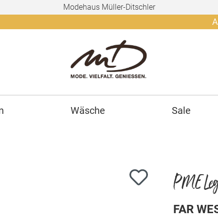
Modehaus Müller-Ditschler
Ab 150€ g
n
Wäsche
Sale
PME Leg
FAR WE