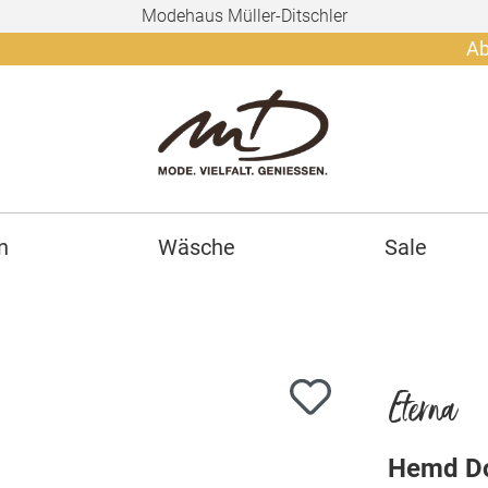
Modehaus Müller-Ditschler
Ab 150€ gr
n
Wäsche
Sale
Eterna
Hemd Do