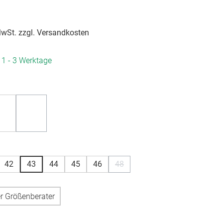
 MwSt. zzgl. Versandkosten
. 1 - 3 Werktage
hlen
(Diese Option ist zurzeit nicht verfügbar.)
hlen
42
43
44
45
46
48
(Diese Option ist zurzeit nicht ver
r Größenberater