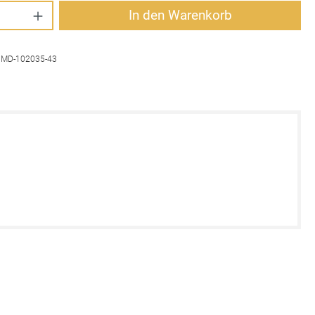
Anzahl: Gib den gewünschten Wert ein oder 
In den Warenkorb
:
MD-102035-43