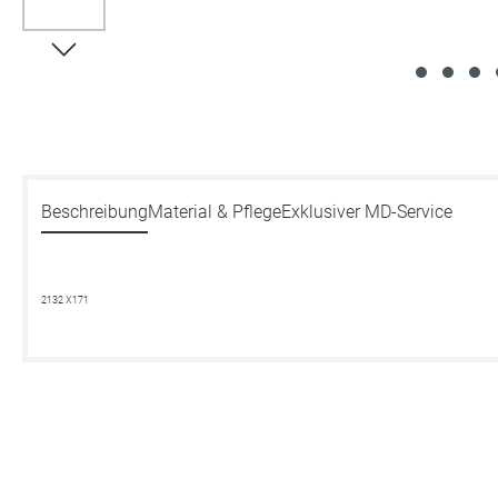
Beschreibung
Material & Pflege
Exklusiver MD-Service
2132 X171
Produktgalerie überspringen