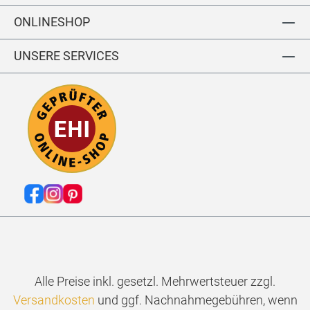
T
C
ONLINESHOP
T
O
AI
V
L
E
UNSERE SERVICES
O
R
RI
S
N
HI
G
R
J
T
E
T
R
W
S
IL
E
L
Y
Alle Preise inkl. gesetzl. Mehrwertsteuer zzgl.
Versandkosten
und ggf. Nachnahmegebühren, wenn