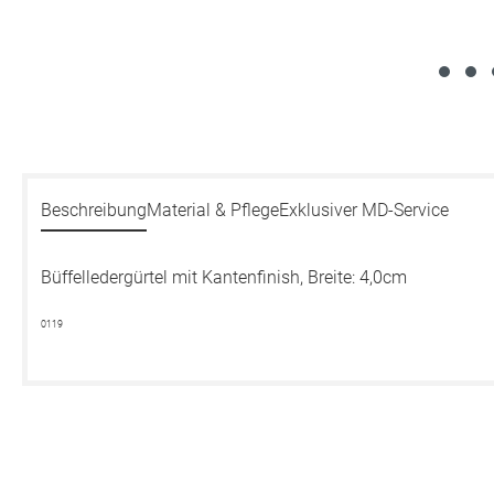
Beschreibung
Material & Pflege
Exklusiver MD-Service
Büffelledergürtel mit Kantenfinish, Breite: 4,0cm
0119
Produktgalerie überspringen