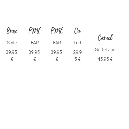
Brax
PME
PME
Ca
Camel
Legen
Legen
mel
Style
FAR
FAR
Led
Herren
Herren
WEST
WEST
ergü
Gürtel aus
39,95
39,95
39,95
29,9
d
d
Herr
gürtel
BELT
BELT
rtel
hochwertige
€
€
€
5 €
45,95 €
m Leder
en