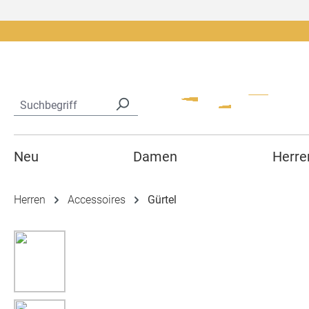
springen
Zur Hauptnavigation springen
Neu
Damen
Herre
Herren
Accessoires
Gürtel
Bildergalerie überspringen