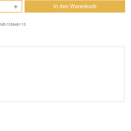
Anzahl: Gib den gewünschten Wert ein oder 
In den Warenkorb
:
MD-103648-110