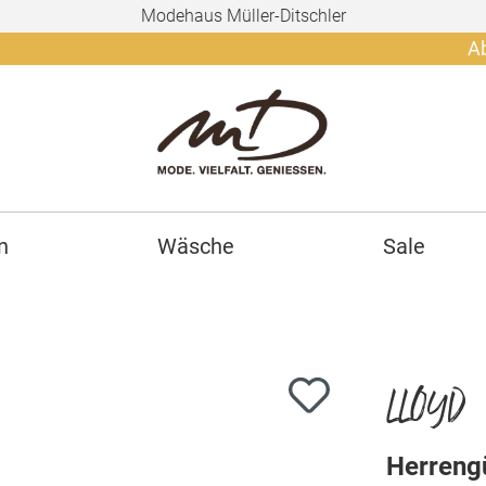
Modehaus Müller-Ditschler
Ab 150€ g
n
Wäsche
Sale
LLOYD
Herrengü