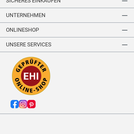
SICHERES EINKAUFEN
1
T
5
P
UNTERNEHMEN
8
N
T
ONLINESHOP
N
O
O
UNSERE SERVICES
S