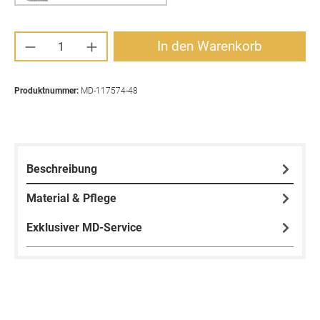
Produkt Anzahl: Gib den gewünschten Wert ei
In den Warenkorb
Produktnummer:
MD-117574-48
Beschreibung
Material & Pflege
Exklusiver MD-Service
Produktgalerie überspringen