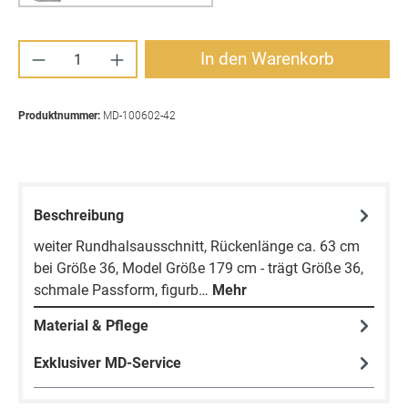
Produkt Anzahl: Gib den gewünschten Wert ei
In den Warenkorb
Produktnummer:
MD-100602-42
Beschreibung
weiter Rundhalsausschnitt, Rückenlänge ca. 63 cm
bei Größe 36, Model Größe 179 cm - trägt Größe 36,
schmale Passform, figurb…
Mehr
Material & Pflege
Exklusiver MD-Service