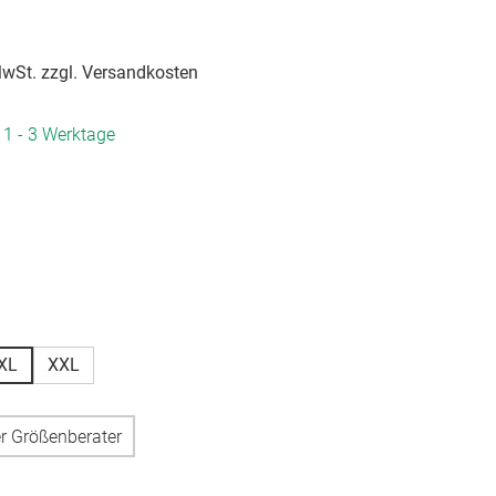
 MwSt. zzgl. Versandkosten
. 1 - 3 Werktage
hlen
hlen
XL
XXL
n ist zurzeit nicht verfügbar.)
 Option ist zurzeit nicht verfügbar.)
r Größenberater