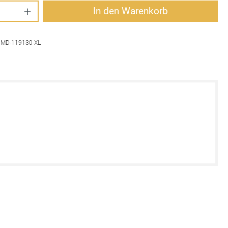
Anzahl: Gib den gewünschten Wert ein oder 
In den Warenkorb
:
MD-119130-XL