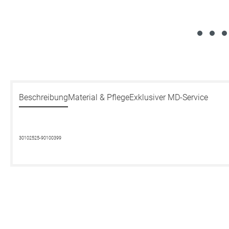
Beschreibung
Material & Pflege
Exklusiver MD-Service
30102525-90100399
Produktgalerie überspringen