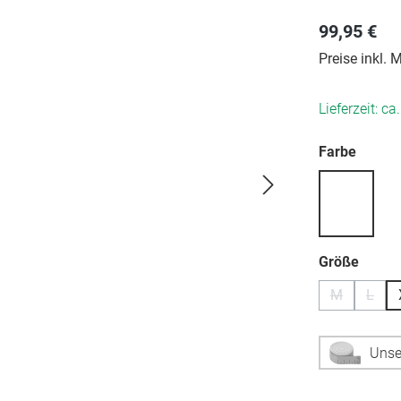
99,95 €
Preise inkl.
Lieferzeit: ca
auswä
Farbe
auswä
Größe
M
L
(Diese Optio
(Diese
Unse