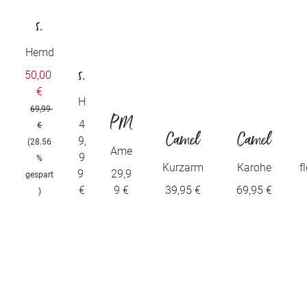
s.
Olive
Hemd
s.
50,00
r
€
O
H
69,99
e
PM
4
li
€
m
Camel
Camel
9,
(28.56
d
E
Ame
ve
9
%
Herren
Herren
rica
Kurzarm
Karohe
f
9
29,9
Lege
gespart
r
n
Henleyshirt
md aus
€
9 €
39,95 €
69,95 €
)
Clas
aus reiner
reiner
nd
sic
Baumwolle
Baumw
Tee
olle