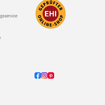
gsservice
r
e