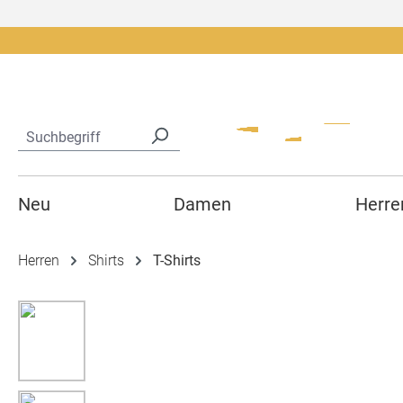
springen
Zur Hauptnavigation springen
Neu
Damen
Herre
Herren
Shirts
T-Shirts
Bildergalerie überspringen