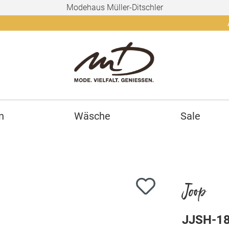
Modehaus Müller-Ditschler
Ab 150€
n
Wäsche
Sale
Joop
JJSH-1