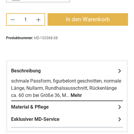
Produkt Anzahl: Gib den gewünschten Wert ei
In den Warenkorb
Produktnummer:
MD-100368-38
Beschreibung
schmale Passform, figurbetont geschnitten, normale
Länge, Nullarm, Rundhalsausschnitt, Rückenlänge
ca. 60 cm bei Größe 36, M…
Mehr
Material & Pflege
Exklusiver MD-Service