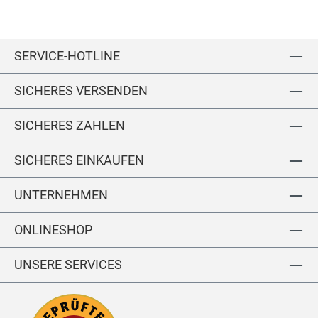
M
S
hi
rt
SERVICE-HOTLINE
in
Le
SICHERES VERSENDEN
in
e
n-
SICHERES ZAHLEN
O
pt
SICHERES EINKAUFEN
ik
UNTERNEHMEN
ONLINESHOP
UNSERE SERVICES