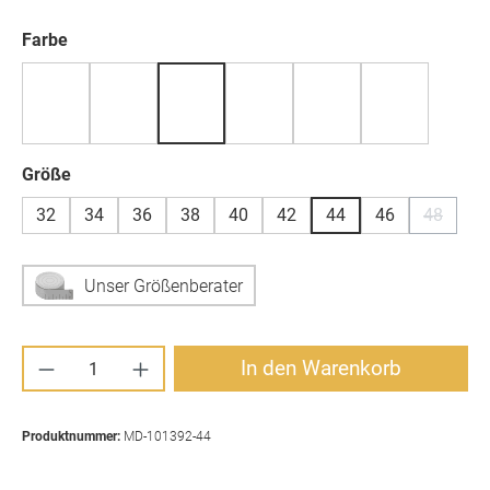
auswählen
Farbe
auswählen
Größe
32
34
36
38
40
42
44
46
48
(Diese Op
Unser Größenberater
Produkt Anzahl: Gib den gewünschten Wert ei
In den Warenkorb
Produktnummer:
MD-101392-44