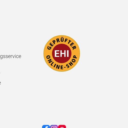
gsservice
r
e