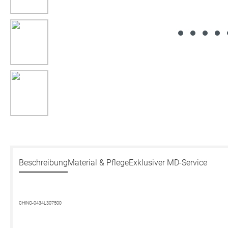
Beschreibung
Material & Pflege
Exklusiver MD-Service
CHINO-0434L307500