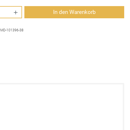
Anzahl: Gib den gewünschten Wert ein oder 
In den Warenkorb
:
MD-101396-38