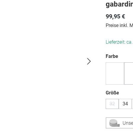
gabardi
99,95 €
Preise inkl.
Lieferzeit: ca
auswä
Farbe
auswä
Größe
32
34
(Diese Optio
Unse