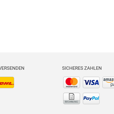
d fit
Authentic
Busine
mega flex
ss
Croppe
d
 VERSENDEN
SICHERES ZAHLEN