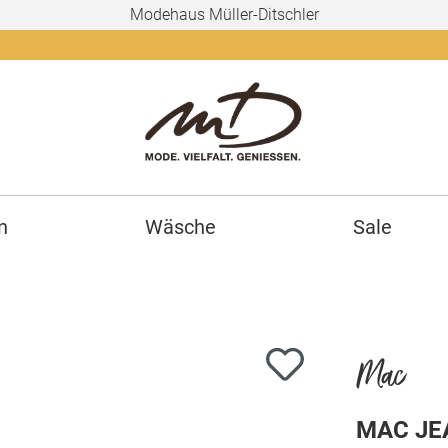
Modehaus Müller-Ditschler
Ab 150€
n
Wäsche
Sale
Mac
MAC JEA