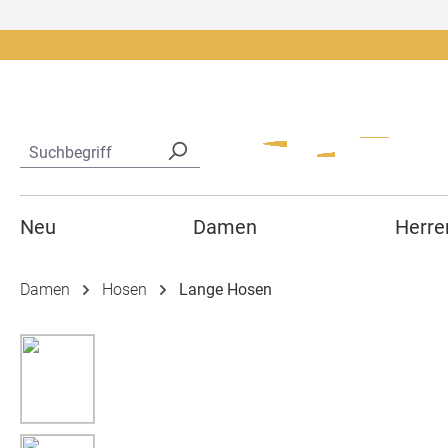
springen
Zur Hauptnavigation springen
Neu
Damen
Herre
Damen
Hosen
Lange Hosen
Bildergalerie überspringen