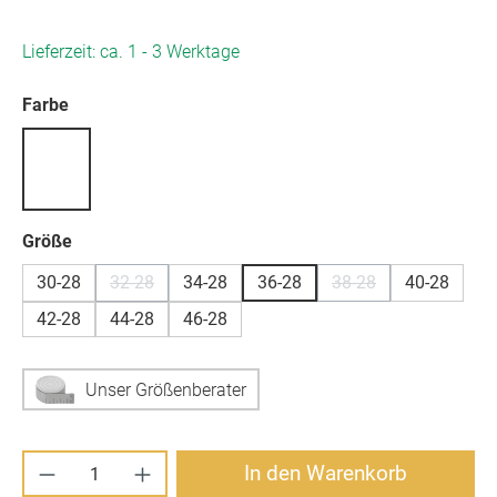
Lieferzeit: ca. 1 - 3 Werktage
auswählen
Farbe
auswählen
Größe
30-28
32-28
34-28
36-28
38-28
40-28
(Diese Option ist zurzeit nicht verfügbar.)
(Diese Option ist zurz
42-28
44-28
46-28
Unser Größenberater
Produkt Anzahl: Gib den gewünschten Wert ei
In den Warenkorb