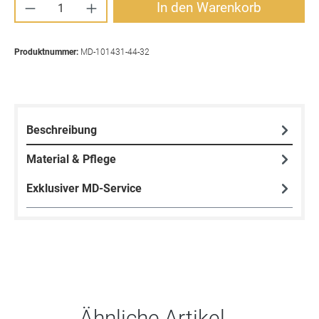
Produkt Anzahl: Gib den gewünschten Wert ei
In den Warenkorb
Produktnummer:
MD-101431-44-32
Beschreibung
Material & Pflege
Exklusiver MD-Service
Produktgalerie überspringen
Ähnliche Artikel