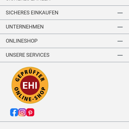
o
re
y
tc
SICHERES EINKAUFEN
h
g
UNTERNEHMEN
a
b
ONLINESHOP
ar
di
n
UNSERE SERVICES
e