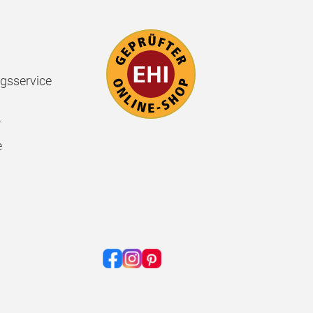
gsservice
r
e