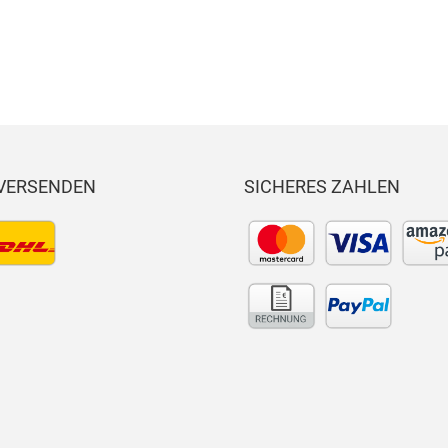
Den
Den
Flex
n
im
im
x
 VERSENDEN
SICHERES ZAHLEN