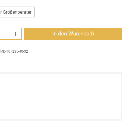
r Größenberater
Anzahl: Gib den gewünschten Wert ein oder 
In den Warenkorb
:
MD-107235-40-32