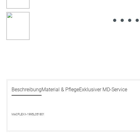
Beschreibung
Material & Pflege
Exklusiver MD-Service
MACFLEXX-1995L051801