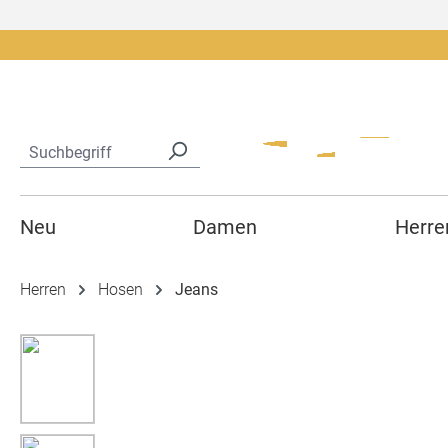
springen
Zur Hauptnavigation springen
Neu
Damen
Herre
Herren
Hosen
Jeans
Bildergalerie überspringen