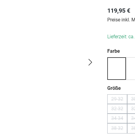
119,95 €
Preise inkl.
Lieferzeit: ca
auswä
Farbe
auswä
Größe
29-32
3
(Diese Opt
32-32
3
(Diese Opt
34-34
3
(Diese Opt
38-32
3
(Diese Opt