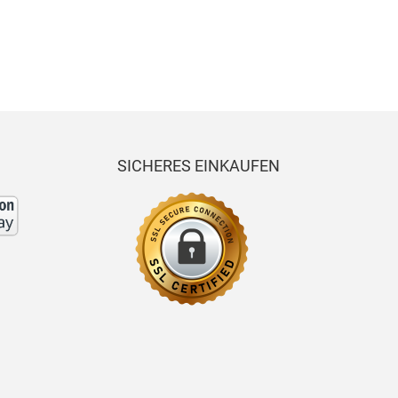
m
607
m
m
Flex
20
x
SICHERES EINKAUFEN