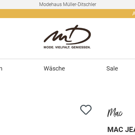
Modehaus Müller-Ditschler
Ab 150€ g
n
Wäsche
Sale
Mac
MAC JEA