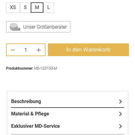
XS
S
M
L
Unser Größenberater
Produkt Anzahl: Gib den gewünschten Wert ei
In den Warenkorb
Produktnummer:
MD-120103-M
Beschreibung
Material & Pflege
Exklusiver MD-Service