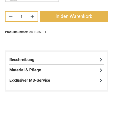
Produkt Anzahl: Gib den gewünschten Wert ei
In den Warenkorb
Produktnummer:
MD-103598-L
Beschreibung
Material & Pflege
Exklusiver MD-Service
Produktgalerie überspringen