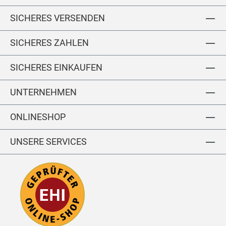
ol
5
5
SICHERES VERSENDEN
le
5-
4-
1
1
2
2
SICHERES ZAHLEN
7
4
4
2
SICHERES EINKAUFEN
8-
0-
0
0
UNTERNEHMEN
0
0
ONLINESHOP
UNSERE SERVICES