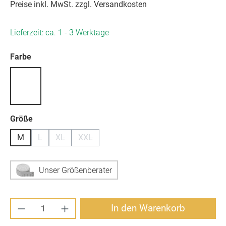
Preise inkl. MwSt. zzgl. Versandkosten
Lieferzeit: ca. 1 - 3 Werktage
auswählen
Farbe
auswählen
Größe
M
L
XL
XXL
(Diese Option ist zurzeit nicht verfügbar.)
(Diese Option ist zurzeit nicht verfügbar.)
(Diese Option ist zurzeit nicht verfügbar.)
Unser Größenberater
Produkt Anzahl: Gib den gewünschten Wert ei
In den Warenkorb