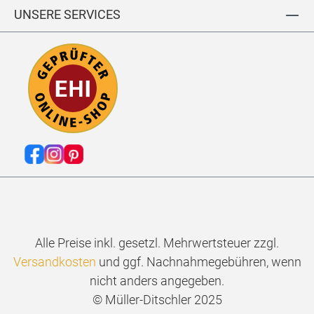
L
L
E
N
UNSERE SERVICES
S
O
R
FI
RI
S
T
N
HI
G
R
J
T
E
T
R
W
S
IL
E
L
Y
Alle Preise inkl. gesetzl. Mehrwertsteuer zzgl.
Versandkosten
und ggf. Nachnahmegebühren, wenn
nicht anders angegeben.
© Müller-Ditschler 2025