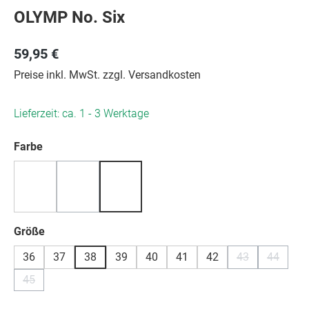
OLYMP No. Six
59,95 €
Preise inkl. MwSt. zzgl. Versandkosten
Lieferzeit: ca. 1 - 3 Werktage
auswählen
Farbe
(Diese Option ist zurzeit nicht verfügbar.)
auswählen
Größe
36
37
38
39
40
41
42
43
44
(Diese Option is
(Diese Op
45
(Diese Option ist zurzeit nicht verfügbar.)