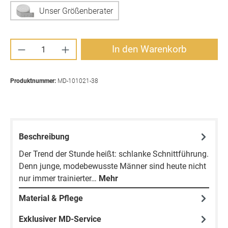
Unser Größenberater
Produkt Anzahl: Gib den gewünschten Wert ei
In den Warenkorb
Produktnummer:
MD-101021-38
Beschreibung
Der Trend der Stunde heißt: schlanke Schnittführung.
Denn junge, modebewusste Männer sind heute nicht
nur immer trainierter…
Mehr
Material & Pflege
Exklusiver MD-Service