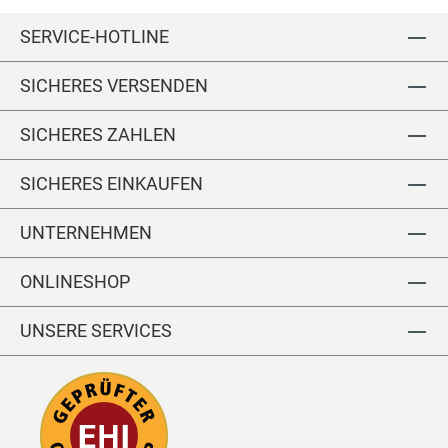
iu
to
to
to
u
n
n
n
n
n
n
SERVICE-HOTLINE
m
n
n
n
n
C
kt
SICHERES VERSENDEN
ot
io
to
n
n
SICHERES ZAHLEN
SICHERES EINKAUFEN
UNTERNEHMEN
ONLINESHOP
UNSERE SERVICES