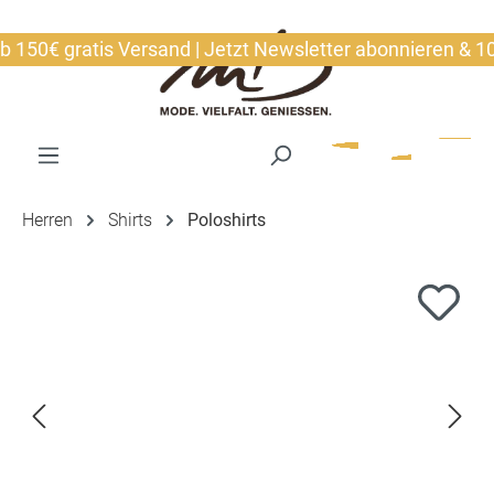
alt springen
50€ gratis Versand | Jetzt Newsletter abonnieren & 10€ s
Herren
Shirts
Poloshirts
Bildergalerie überspringen