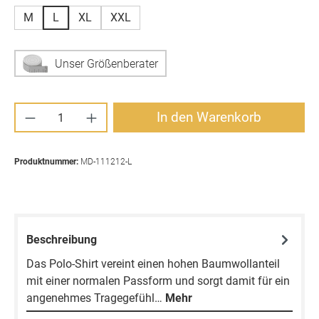
M
L
XL
XXL
Unser Größenberater
Produkt Anzahl: Gib den gewünschten Wert ei
In den Warenkorb
Produktnummer:
MD-111212-L
Beschreibung
Das Polo-Shirt vereint einen hohen Baumwollanteil
mit einer normalen Passform und sorgt damit für ein
angenehmes Tragegefühl…
Mehr