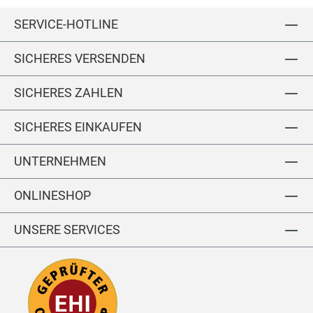
tc
to
wi
u
n
n
SERVICE-HOTLINE
h
n
th
m
c
w
SICHERES VERSENDEN
o
ol
nt
le
ra
SICHERES ZAHLEN
st
SICHERES EINKAUFEN
UNTERNEHMEN
ONLINESHOP
UNSERE SERVICES