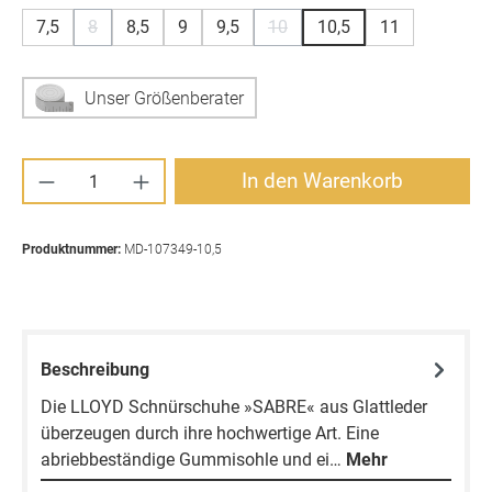
7,5
8
8,5
9
9,5
10
10,5
11
(Diese Option ist zurzeit nicht verfügbar.)
(Diese Option ist zurzeit nicht v
Unser Größenberater
Produkt Anzahl: Gib den gewünschten Wert ei
In den Warenkorb
Produktnummer:
MD-107349-10,5
Beschreibung
Die LLOYD Schnürschuhe »SABRE« aus Glattleder
überzeugen durch ihre hochwertige Art. Eine
abriebbeständige Gummisohle und ei…
Mehr