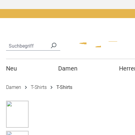
springen
Zur Hauptnavigation springen
Neu
Damen
Herre
Damen
T-Shirts
T-Shirts
Bildergalerie überspringen