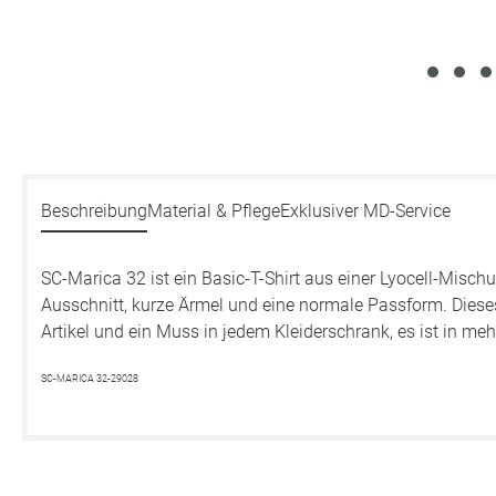
Beschreibung
Material & Pflege
Exklusiver MD-Service
SC-Marica 32 ist ein Basic-T-Shirt aus einer Lyocell-Mischu
Ausschnitt, kurze Ärmel und eine normale Passform. Dieses 
Artikel und ein Muss in jedem Kleiderschrank, es ist in meh
SC-MARICA 32-29028
Produktgalerie überspringen