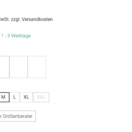
 MwSt. zzgl. Versandkosten
. 1 - 3 Werktage
hlen
(Diese Option ist zurzeit nicht verfügbar.)
hlen
M
L
XL
XXL
(Diese Option ist zurzeit nicht verfügbar.)
r Größenberater