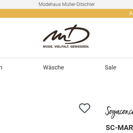
Modehaus Müller-Ditschler
Ab 150€ g
n
Wäsche
Sale
Soyaconc
SC-MAR