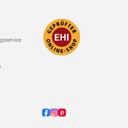
gsservice
r
e