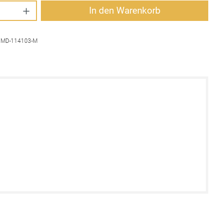
Anzahl: Gib den gewünschten Wert ein oder 
In den Warenkorb
:
MD-114103-M