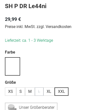
SH P DR Le44ni
29,99 €
Preise inkl. MwSt. zzgl. Versandkosten
Lieferzeit: ca. 1 - 3 Werktage
auswählen
Farbe
auswählen
Größe
XS
S
M
L
XL
XXL
(Diese Option ist zurzeit nicht verfügbar.)
Unser Größenberater