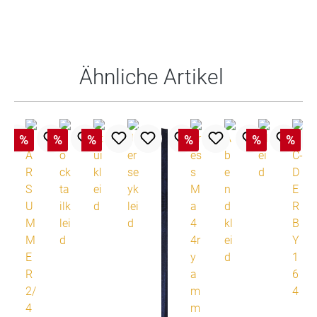
Produktgalerie überspringen
Ähnliche Artikel
%
%
%
%
%
%