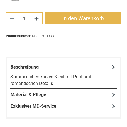
Produkt Anzahl: Gib den gewünschten Wert ei
In den Warenkorb
Produktnummer:
MD-119709-XXL
Beschreibung
Sommerliches kurzes Kleid mit Print und
romantischen Details
Material & Pflege
Exklusiver MD-Service